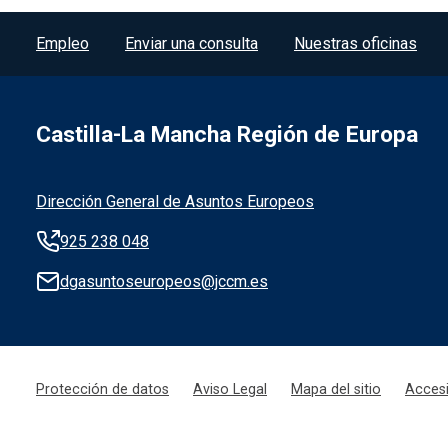
Menú del pie
Empleo
Enviar una consulta
Nuestras oficinas
Castilla-La Mancha Región de Europa
Información de la institución
Dirección General de Asuntos Europeos
925 238 048
dgasuntoseuropeos@jccm.es
Menú legal
Protección de datos
Aviso Legal
Mapa del sitio
Accesi