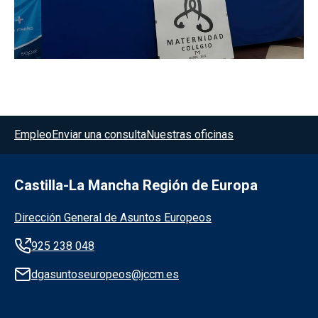
Menú del pie
Empleo
Enviar una consulta
Nuestras oficinas
Castilla-La Mancha Región de Europa
Información de la institución
Dirección General de Asuntos Europeos
925 238 048
dgasuntoseuropeos@jccm.es