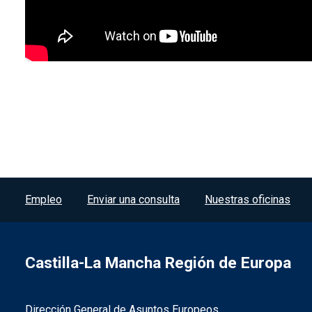
Menú del pie
Empleo
Enviar una consulta
Nuestras oficinas
Castilla-La Mancha Región de Europa
Dirección General de Asuntos Europeos