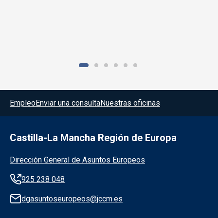
Menú del pie
Empleo
Enviar una consulta
Nuestras oficinas
Castilla-La Mancha Región de Europa
Información de la institución
Dirección General de Asuntos Europeos
925 238 048
dgasuntoseuropeos@jccm.es