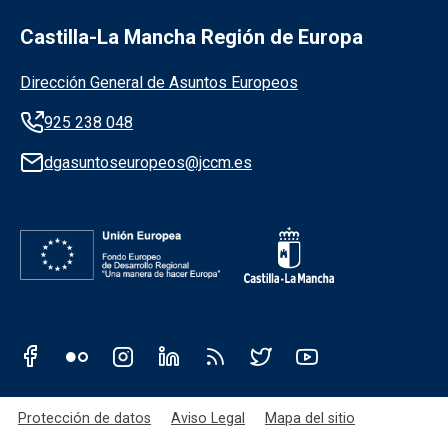
Castilla-La Mancha Región de Europa
Información de la institución
Dirección General de Asuntos Europeos
925 238 048
dgasuntoseuropeos@jccm.es
Redes sociales JCCM
Menú legal
Protección de datos
Aviso Legal
Mapa del sitio