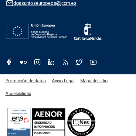
dgasuntoseuropeos@jccm.es
Redes sociales JCCM
Menú legal
Protección de datos
Aviso Legal
Mapa del sitio
Accesibilidad