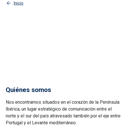
Inicio
Castilla - La Mancha en Europa
Mantente informado con nuestro boletín de actualidad
europea: noticias, proyectos europeos, convocatorias de
subvenciones, premios, becas y empleo de la UE,
consultas públicas, legislación comunitaria y
publicaciones.
Quiénes somos
Nos encontramos situados en el corazón de la Península
Ibérica, un lugar estratégico de comunicación entre el
norte y el sur del país atravesado también por el eje entre
Portugal y el Levante mediterráneo.