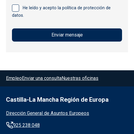
He leído y acepto la política de protección de
datos.
Menú del pie
Empleo
Enviar una consulta
Nuestras oficinas
Castilla-La Mancha Región de Europa
Información de la institución
Dirección General de Asuntos Europeos
925 238 048