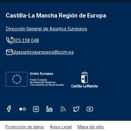
Castilla-La Mancha Región de Europa
Información de la institución
Dirección General de Asuntos Europeos
925 238 048
dgasuntoseuropeos@jccm.es
Redes sociales JCCM
Menú legal
Protección de datos
Aviso Legal
Mapa del sitio