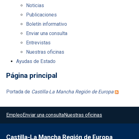
Noticias
Publicaciones
Boletín informativo
Enviar una consulta
Entrevistas
Nuestras oficinas
Ayudas de Estado
Página principal
Portada de
Castilla-La Mancha Región de Europa
Menú del pie
Empleo
Enviar una consulta
Nuestras oficinas
Castilla-La Mancha Región de Europa