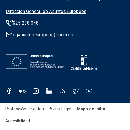
Información de la institución
Dirección General de Asuntos Europeos
925 238 048
dgasuntoseuropeos@jccm.es
Redes sociales JCCM
Menú legal
Protección de datos
Aviso Legal
Mapa del sitio
Accesibilidad