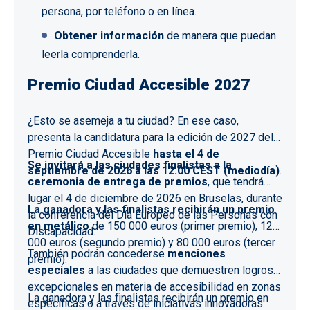
persona, por teléfono o en línea.
Obtener información
de manera que puedan
leerla comprenderla.
Premio Ciudad Accesible 2027
¿Esto se asemeja a tu ciudad? En ese caso,
presenta la candidatura para la edición de 2027 del
Premio Ciudad Accesible
hasta el 4 de
Se invitará a las ciudades finalistas a la
septiembre de 2026 a las 12.00 CEST (mediodía)
.
ceremonia de entrega de premios
, que tendrá
lugar el 4 de diciembre de 2026 en Bruselas, durante
La ganadora y las finalistas recibirán un premio
la conferencia del Día Europeo de las Personas con
en metálico
de 150 000 euros (primer premio), 120
Discapacidad.
000 euros (segundo premio) y 80 000 euros (tercer
También podrán concederse
menciones
premio).
especiales
a las ciudades que demuestren logros
excepcionales en materia de accesibilidad en zonas
La ganadora y las finalistas recibirán un premio en
específicas o a través de iniciativas innovadoras.