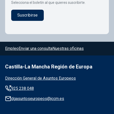
Selecciona el boletín al que quieres suscribirte.
Menú del pie
Empleo
Enviar una consulta
Nuestras oficinas
Castilla-La Mancha Región de Europa
Información de la institución
Dirección General de Asuntos Europeos
925 238 048
dgasuntoseuropeos@jccm.es