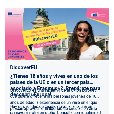
DiscoverEU
¿Tienes 18 años y vives en uno de los
países de la UE o en un tercer país
asociado a Erasmus+? ¡Prepárate para
DiscoverEU es una iniciativa de la Unión Europea
descubrir Europa!
que quiere ofrecer a las personas jóvenes de 18
años de edad la experiencia de un viaje en el que
Hay dos rondas de candidaturas al año, una en
puedan aprovechar la libertad de circulación en la
primavera y otra en otoño. Consulta con regularidad