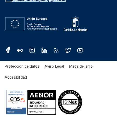
Redes sociales JCCM
Menú legal
Protección de datos
Aviso Legal
Mapa del sitio
Accesibilidad