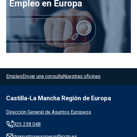
Empleo en Europa
Menú del pie
Empleo
Enviar una consulta
Nuestras oficinas
Castilla-La Mancha Región de Europa
Información de la institución
Dirección General de Asuntos Europeos
925 238 048
dgasuntoseuropeos@jccm.es