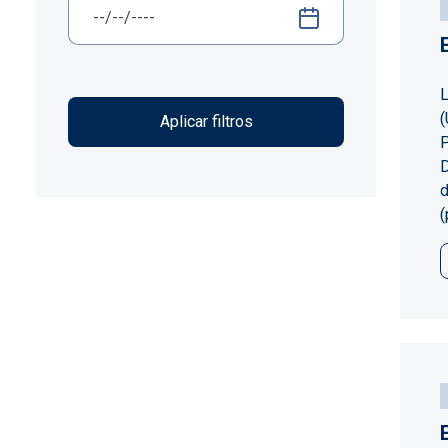
L
(
P
D
d
(