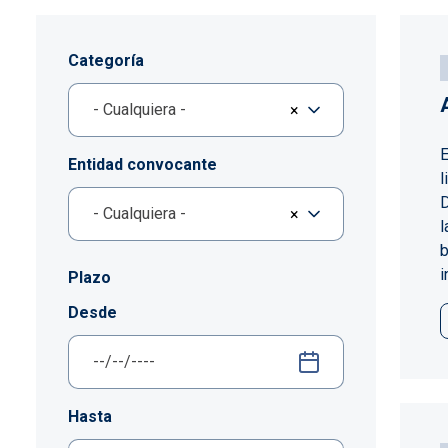
Categoría
- Cualquiera -
×
E
Entidad convocante
l
D
- Cualquiera -
×
l
b
i
Plazo
Desde
Hasta