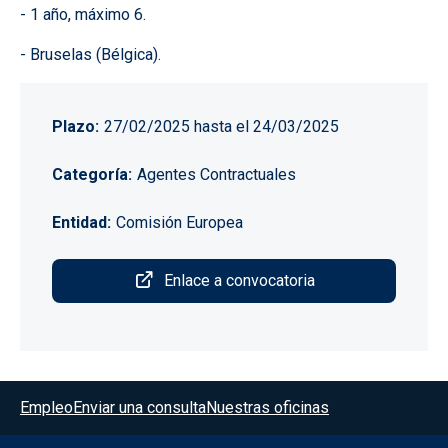
- 1 año, máximo 6.
- Bruselas (Bélgica).
Plazo
27/02/2025
hasta el
24/03/2025
Categoría
Agentes Contractuales
Entidad
Comisión Europea
Enlace a convocatoria
Menú del pie
Empleo
Enviar una consulta
Nuestras oficinas