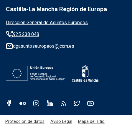
Castilla-La Mancha Región de Europa
Información de la institución
Dirección General de Asuntos Europeos
925 238 048
dgasuntoseuropeos@jccm.es
Redes sociales JCCM
Menú legal
Protección de datos
Aviso Legal
Mapa del sitio