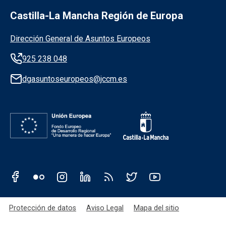
Castilla-La Mancha Región de Europa
Información de la institución
Dirección General de Asuntos Europeos
925 238 048
dgasuntoseuropeos@jccm.es
Redes sociales JCCM
Menú legal
Protección de datos
Aviso Legal
Mapa del sitio