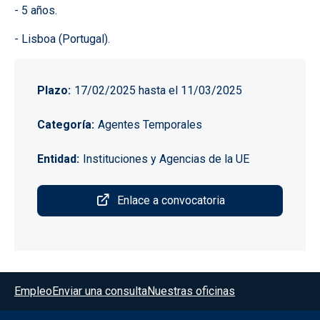
- 5 años.
- Lisboa (Portugal).
Plazo
17/02/2025
hasta el
11/03/2025
Categoría
Agentes Temporales
Entidad
Instituciones y Agencias de la UE
Enlace a convocatoria
Menú del pie
Empleo
Enviar una consulta
Nuestras oficinas