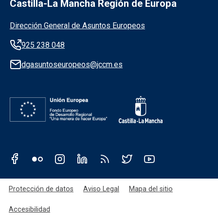
Castilla-La Mancha Región de Europa
Información de la institución
Dirección General de Asuntos Europeos
925 238 048
dgasuntoseuropeos@jccm.es
Redes sociales JCCM
Menú legal
Protección de datos
Aviso Legal
Mapa del sitio
Accesibilidad