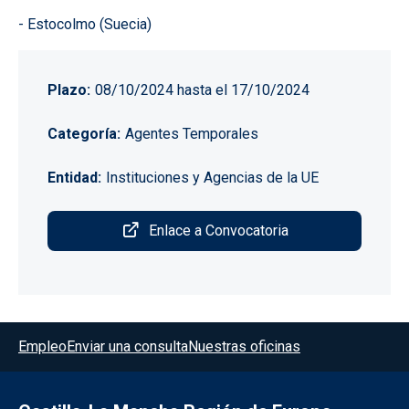
- Estocolmo (Suecia)
Plazo
08/10/2024
hasta el
17/10/2024
Categoría
Agentes Temporales
Entidad
Instituciones y Agencias de la UE
Enlace a Convocatoria
Menú del pie
Empleo
Enviar una consulta
Nuestras oficinas