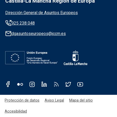
Castilla-La Mancha Región de Europa
Información de la institución
Dirección General de Asuntos Europeos
925 238 048
dgasuntoseuropeos@jccm.es
Redes sociales JCCM
Menú legal
Protección de datos
Aviso Legal
Mapa del sitio
Accesibilidad