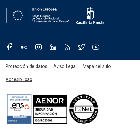
Redes sociales JCCM
Menú legal
Protección de datos
Aviso Legal
Mapa del sitio
Accesibilidad