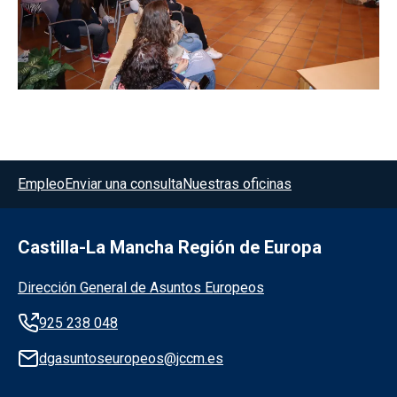
Menú del pie
Empleo
Enviar una consulta
Nuestras oficinas
Castilla-La Mancha Región de Europa
Información de la institución
Dirección General de Asuntos Europeos
925 238 048
dgasuntoseuropeos@jccm.es