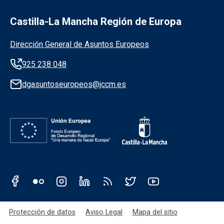
Castilla-La Mancha Región de Europa
Información de la institución
Dirección General de Asuntos Europeos
925 238 048
dgasuntoseuropeos@jccm.es
Redes sociales JCCM
Menú legal
Protección de datos
Aviso Legal
Mapa del sitio