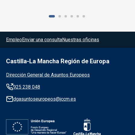
Menú del pie
Empleo
Enviar una consulta
Nuestras oficinas
Castilla-La Mancha Región de Europa
Información de la institución
Dirección General de Asuntos Europeos
925 238 048
dgasuntoseuropeos@jccm.es