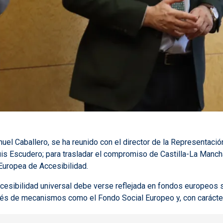
el Caballero, se ha reunido con el director de la Representació
uis Escudero; para trasladar el compromiso de Castilla-La Manch
 Europea de Accesibilidad.
cesibilidad universal debe verse reflejada en fondos europeos su
vés de mecanismos como el Fondo Social Europeo y, con carácte