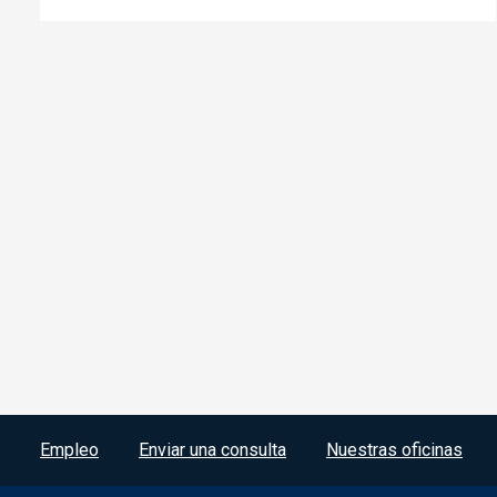
Menú del pie
Empleo
Enviar una consulta
Nuestras oficinas