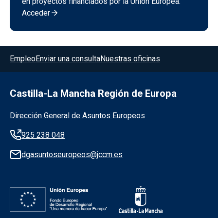
en proyectos financiados por la Unión Europea.
Acceder
Menú del pie
Empleo
Enviar una consulta
Nuestras oficinas
Castilla-La Mancha Región de Europa
Información de la institución
Dirección General de Asuntos Europeos
925 238 048
dgasuntoseuropeos@jccm.es