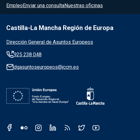
Menú del pie
Empleo
Enviar una consulta
Nuestras oficinas
Castilla-La Mancha Región de Europa
Información de la institución
Dirección General de Asuntos Europeos
925 238 048
dgasuntoseuropeos@jccm.es
Redes sociales JCCM