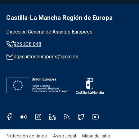
Castilla-La Mancha Región de Europa
Información de la institución
Dirección General de Asuntos Europeos
925 238 048
dgasuntoseuropeos@jccm.es
Redes sociales JCCM
Menú legal
Protección de datos
Aviso Legal
Mapa del sitio